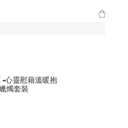
HK -心靈慰藉溫暖抱
蠟燭套裝