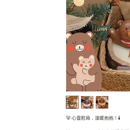
🐻 心靈慰藉，溫暖抱抱！🕯️