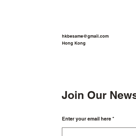
hkbesame@gmail.com
Hong Kong
Join Our News
Enter your email here