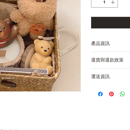
產品資訊
這是產品詳情，適合
退貨與退款政策
寸、材料、保固和清
品的獨特之處，以及
這是退貨與退款政策
能在購買之前清楚了
運送資訊
產品。撰寫政策時，
客有信心和决心購買
顧客有信心購買您的
這是個運送政策，適
的資訊。撰寫政策時
讓顧客有信心購買您