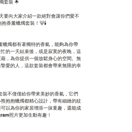
燭套裝 🌟
🤩今天要向大家介紹一款絕對會讓你們愛不
抱抱香薰蠟燭套裝！🐻🕯️
香薰蠟燭都有著獨特的香氣，能夠為你帶
繁忙的一天結束後，或是寂寞的夜晚，這
慰藉，為你提供一個放鬆身心的空間。無
給摯愛的人，這款套裝都會帶來無限的幸
燭套裝不僅僅給你帶來美妙的香氣，它們
小熊抱抱蠟燭都精心設計，帶有細緻的紋
僅可以為你的家居增添一抹童趣，還能成
gram照片更加生動有趣！