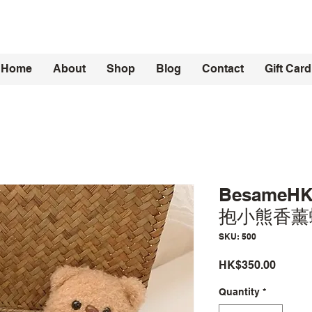
Home
About
Shop
Blog
Contact
Gift Card
Besame
抱小熊香薰
SKU: 500
Price
HK$350.00
Quantity
*