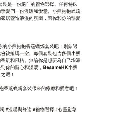
燭套裝是一份絕佳的禮物選擇。任何特殊
的摯愛們一份溫暖和愛意。小熊抱抱蠟燭
的家居營造浪漫的氛圍，讓你和你的摯愛
購你的小熊抱抱香薰蠟燭套裝吧！別錯過
就會被搶購一空。每個套裝包含多個小熊
的香氣和風格。無論你是想要為自己增添
你的關心和溫暖，BesameHK小熊
二之選！
小熊抱抱香薰蠟燭套裝帶來的療癒和愛意吧！
蠟燭 #溫暖與舒適 #禮物選擇 #心靈慰藉