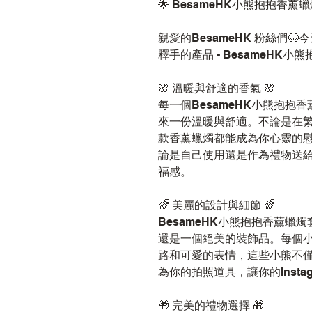
🌟 BesameHK小熊抱抱香薰蠟
親愛的BesameHK 粉絲們
釋手的產品 - BesameHK小熊
🌸 溫暖與舒適的香氣 🌸
每一個BesameHK小熊抱抱
來一份溫暖與舒適。不論是在
款香薰蠟燭都能成為你心靈的
論是自己使用還是作為禮物送
福感。
🌈 美麗的設計與細節 🌈
BesameHK小熊抱抱香薰蠟
還是一個絕美的裝飾品。每個
路和可愛的表情，這些小熊不
為你的拍照道具，讓你的Insta
🎁 完美的禮物選擇 🎁