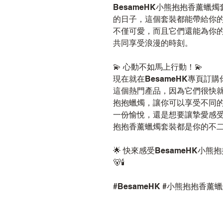
BesameHK小熊抱抱香薰蠟
的日子，這個套裝都能帶給你
不僅可愛，而且它們還能為你
共同享受浪漫的時刻。
💫 心動不如馬上行動！💫
現在就在BesameHK專頁訂
這個熱門產品，因為它們很快
抱抱蠟燭，讓你可以享受不同
一份愉悅，還是想要讓摯愛感受到
抱抱香薰蠟燭套裝都是你的不
🌟 快來感受BesameHK
🐻🕯️
#BesameHK #小熊抱抱香薰