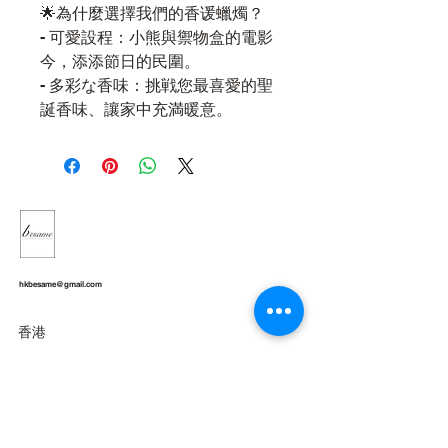
🌟為什麼選擇我們的香谖蠟燭？
- 可愛設程：小熊與禦物盒的電影
今，添添節日的民圍。
- 多彩な香味：挑戦您最喜愛的聖
誕香味、讓家中充満暖意。
hkbesame@gmail.com
香港