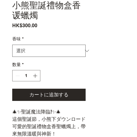
小熊聖誕禮物盒香
谖蠟燭
価
HK$300.00
格
香味
*
数量
*
カートに追加する
🎄✨聖誕魔法降臨!✨🎄
這個聖誕節，小熊下ダウンロード
可愛的聖誕禮物盒香聖蠟燭上，帶
來無限溫暖與神新！