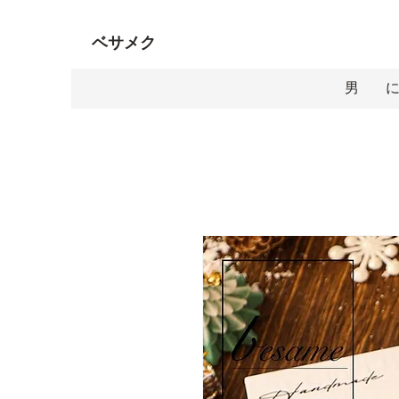
ベサメク
男