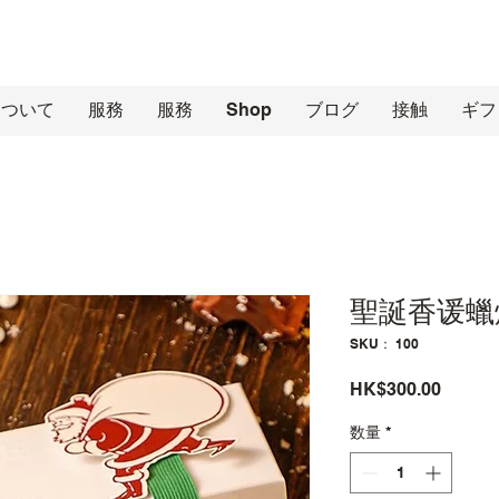
について
服務
服務
Shop
ブログ
接触
ギフ
聖誕香谖蠟
SKU： 100
価
HK$300.00
格
数量
*