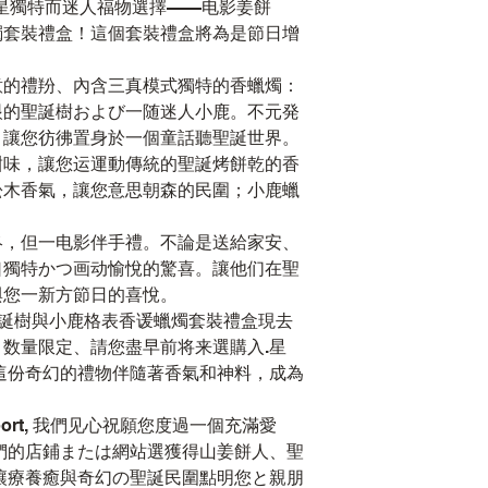
一星獨特而迷人福物選擇——电影姜餅
燭套裝禮盒！這個套裝禮盒將為是節日增
意的禮羒、內含三真模式獨特的香蠟燭：
眼的聖誕樹および一随迷人小鹿。不元発
，讓您彷彿置身於一個童話聽聖誕世界。
甜味，讓您运運動傳統的聖誕烤餅乾的香
松木香氣，讓您意思朝森的民圍；小鹿蠟
终，但一电影伴手禮。不論是送給家安、
口獨特かつ画动愉悅的驚喜。讓他们在聖
與您一新方節日的喜悅。
、聖誕樹與小鹿格表香谖蠟燭套裝禮盒現去
数量限定、請您盡早前将来選購入.星
這份奇幻的禮物伴隨著香氣和神料，成為
pport, 我們见心祝願您度過一個充滿愛
我們的店鋪または網站選獲得山姜餅人、聖
讓療養癒與奇幻の聖誕民圍點明您と親朋