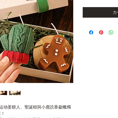
カ
K 运动姜餅人、聖誕樹與小鹿読香薒蠟燭
選！