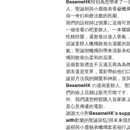
BesameHK特別為您帶來了
人、聖誕樹與小鹿格表香薒蠟
添一奇幻和療法癒的民圍。
我們的設程師は慎重に這個可
一個倍看の吧姜餅人、一本耀
性精经愛，還散發出迷人香氣
设誕姜餅人蠟燭散発出溫暖的
氣；聖誕樹蠟燭則帶來清新杀
燭則散発出柔和的花香。
這個套裝禮盒不元適五商為為
朋友還是世界，電影帶給他们
誕節方法我的關愛和神新，並
BesameHK の漫画姜餅人
們的線上店鋪は販売可能です、
外、我們讓您輕鬆購入並家家.
是心意傳遞的電影。
謝謝大小對BesameHK's su
with歡樂的聖誕節!記得未来
誕樹與小鹿杨表蠟燭套装福行,