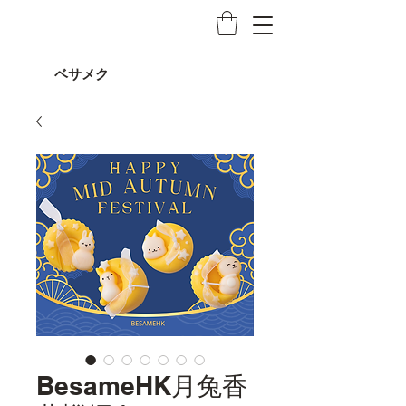
ベサメク
BesameHK月兔香