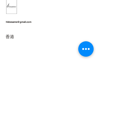
hkbesame@gmail.com
香港
Join Our
Newsletter
Enter your email here